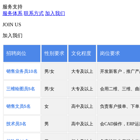
服务支持
服务体系
联系方式
加入我们
JOIN US
加入我们
招聘岗位
性别要求
文化程度
岗位要求
销售业务员
10
大专及以上
名
男/女
开发新客户，推广产
三维绘图员
5
大专及以上
会用二维、三维、曲
名
男/女
销售文员
5
女
高中及以上
名
负责客户接单、下单
技术员
3
男
高中及以上
名
会CAD操作，ERP