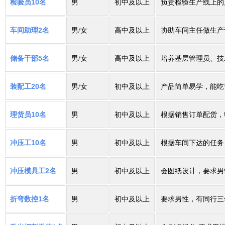
检验员
10
初中及以上
负责检验生产线上的
名
男
车间助理
2
高中及以上
协助车间主任做生产
名
男/女
储备干部
5
高中及以上
培养基层管理员、技
名
男/女
装配工
20
初中及以上
产品简单易学，能吃
名
男/女
理货员
10
男
初中及以上
根据销售订单配货，
名
冲压工
10
男
初中及以上
根据车间下达的任务
名
冲压模具工
2
初中及以上
会图纸设计，要求男
名
男
折弯数控
1
初中及以上
要求男性，有同行三
名
男