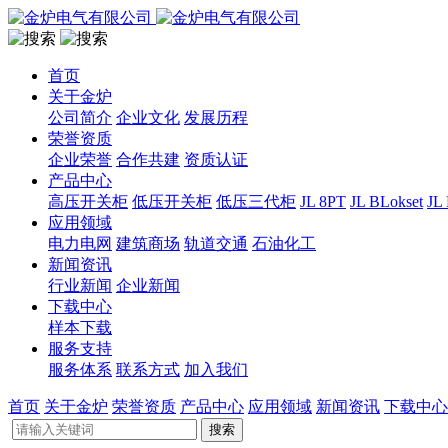
首页
关于金炉
公司简介
企业文化
发展历程
荣誉资质
企业荣誉
合作共建
资质认证
产品中心
高压开关柜
低压开关柜
低压三代柜
JL 8PT
JL BLokset
JL
应用领域
电力电网
建筑商场
轨道交通
石油化工
新闻资讯
行业新闻
企业新闻
下载中心
样本下载
服务支持
服务体系
联系方式
加入我们
首页
关于金炉
荣誉资质
产品中心
应用领域
新闻资讯
下载中心
搜索